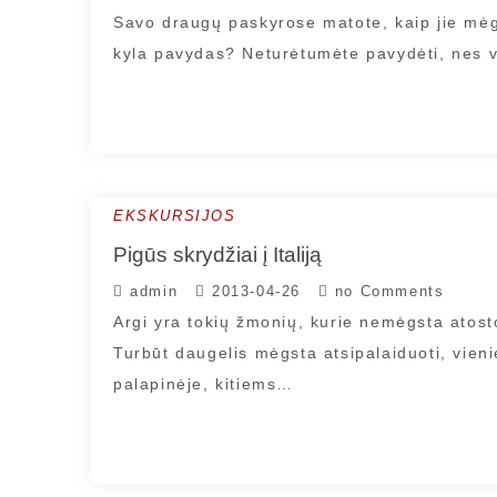
Savo draugų paskyrose matote, kaip jie mėga
kyla pavydas? Neturėtumėte pavydėti, nes v
EKSKURSIJOS
Pigūs skrydžiai į Italiją
admin
2013-04-26
no Comments
Argi yra tokių žmonių, kurie nemėgsta atost
Turbūt daugelis mėgsta atsipalaiduoti, vien
palapinėje, kitiems…