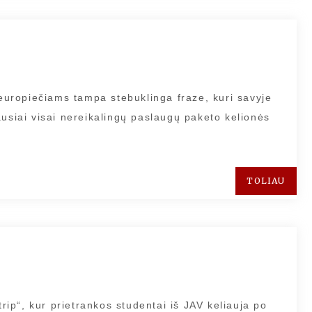
 europiečiams tampa stebuklinga fraze, kuri savyje
ausiai visai nereikalingų paslaugų paketo kelionės
TOLIAU
p“, kur prietrankos studentai iš JAV keliauja po