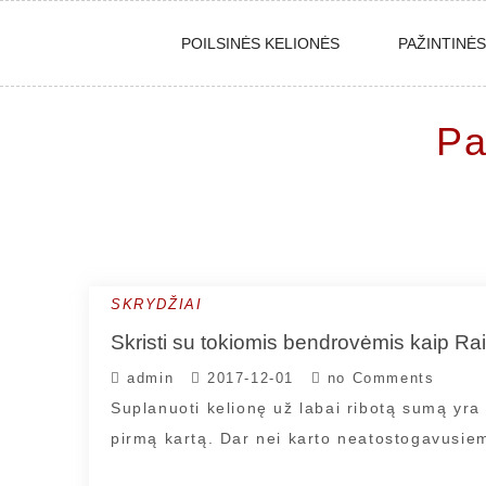
Skip
POILSINĖS KELIONĖS
PAŽINTINĖ
to
content
Pa
SKRYDŽIAI
Skristi su tokiomis bendrovėmis kaip Rai
admin
2017-12-01
no Comments
Suplanuoti kelionę už labai ribotą sumą yra 
pirmą kartą. Dar nei karto neatostogavusie