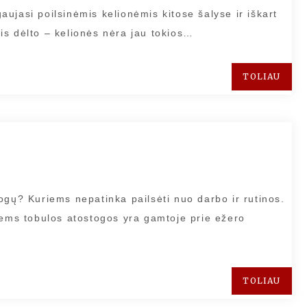
ujasi poilsinėmis kelionėmis kitose šalyse ir iškart
is dėlto – kelionės nėra jau tokios…
TOLIAU
ogų? Kuriems nepatinka pailsėti nuo darbo ir rutinos.
iems tobulos atostogos yra gamtoje prie ežero
TOLIAU