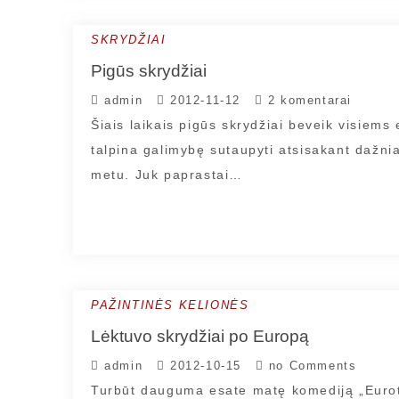
SKRYDŽIAI
Pigūs skrydžiai
admin
2012-11-12
2 komentarai
Šiais laikais pigūs skrydžiai beveik visiems
talpina galimybę sutaupyti atsisakant dažni
metu. Juk paprastai…
PAŽINTINĖS KELIONĖS
Lėktuvo skrydžiai po Europą
admin
2012-10-15
no Comments
Turbūt dauguma esate matę komediją „Eurotri