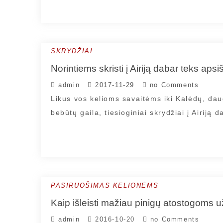
SKRYDŽIAI
Norintiems skristi į Airiją dabar teks aps
admin
2017-11-29
no Comments
Likus vos kelioms savaitėms iki Kalėdų, daug
bebūtų gaila, tiesioginiai skrydžiai į Airij
PASIRUOŠIMAS KELIONĖMS
Kaip išleisti mažiau pinigų atostogoms u
admin
2016-10-20
no Comments