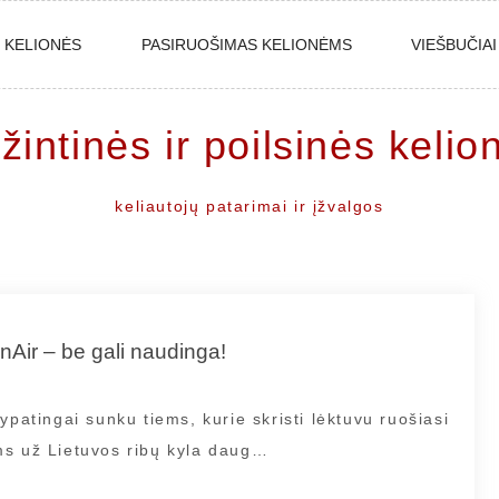
S KELIONĖS
PASIRUOŠIMAS KELIONĖMS
VIEŠBUČIAI
žintinės ir poilsinės kelio
keliautojų patarimai ir įžvalgos
nAir – be gali naudinga!
ypatingai sunku tiems, kurie skristi lėktuvu ruošiasi
ms už Lietuvos ribų kyla daug…