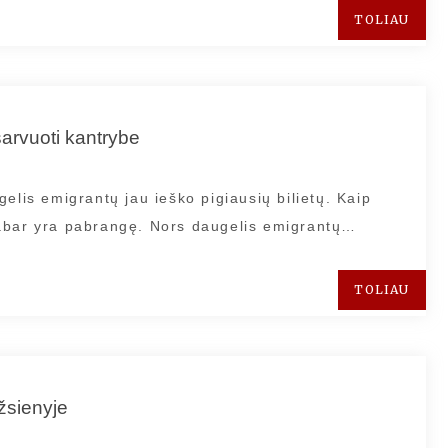
TOLIAU
išarvuoti kantrybe
elis emigrantų jau ieško pigiausių bilietų. Kaip
ą dabar yra pabrangę. Nors daugelis emigrantų…
TOLIAU
žsienyje