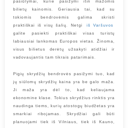
pasiūlymai, kurie pasižymi itin mažomis
bilietų kainomis. Geriausia tai, kad su
tokiomis bendrovėmis galima skristi
praktiškai iš visų šalių. Netgi
iš Varšuvos
galite pasiekti praktiškai visas turistų
labiausiai lankomas Europos vietas. Žinoma,
visus bilietus derėtų užsakyti atidžiai ir
vadovaujantis tam tikrais patarimais.
Pigių skrydžių bendrovės pasižymi tuo, kad
jų siūlomų skrydžių kaina yra be galo maža.
Ji maža yra dėl to, kad keliaujama
ekonomine klase. Tokius skrydžius rinktis yra
naudinga tiems, kurių atostogų biudžetas yra
smarkiai ribojamas. Skrydžiai gali būti
planuojami tiek iš Vilniaus, tiek iš Kauno,