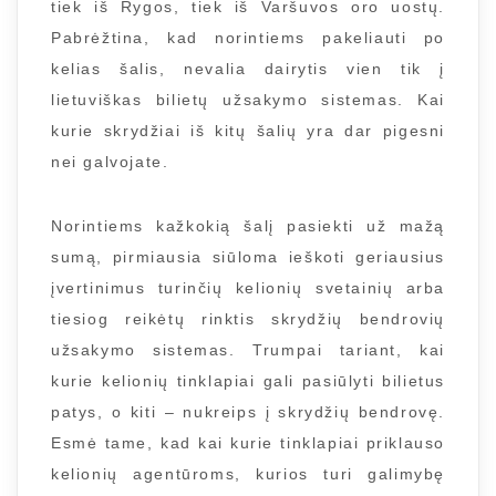
tiek iš Rygos, tiek iš Varšuvos oro uostų.
Pabrėžtina, kad norintiems pakeliauti po
kelias šalis, nevalia dairytis vien tik į
lietuviškas bilietų užsakymo sistemas. Kai
kurie skrydžiai iš kitų šalių yra dar pigesni
nei galvojate.
Norintiems kažkokią šalį pasiekti už mažą
sumą, pirmiausia siūloma ieškoti geriausius
įvertinimus turinčių kelionių svetainių arba
tiesiog reikėtų rinktis skrydžių bendrovių
užsakymo sistemas. Trumpai tariant, kai
kurie kelionių tinklapiai gali pasiūlyti bilietus
patys, o kiti – nukreips į skrydžių bendrovę.
Esmė tame, kad kai kurie tinklapiai priklauso
kelionių agentūroms, kurios turi galimybę