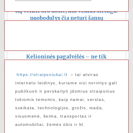
SKRYDŽIAI
Ką veikti oro uoste, kai viskas stringa:
nuobodulys čia neturi šansų
KELIONĖS AUTOBUSU
Kelioninės pagalvėlės – ne tik
keliaujantiems lėktuvu
https://straipsniukai.lt
– tai atviras
interneto leidinys, kuriame visi norintys gali
publikuoti ir perskaityti įdomius straipsnius
SKRYDŽIAI
tokiomis temomis, kaip namai, verslas,
10 patarimų keliautojams, kurie atostogauti
sveikata, technologijos, grožis, mada,
leidžiasi vieni
visuomenė, šeima, transportas ir
automobiliai, žemės ūkis ir kt.