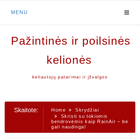
Skip
MENU
to
content
Pažintinės ir poilsinės
kelionės
keliautojų patarimai ir įžvalgos
Skaitote:
Home
Skrydžiai
Skristi su tokiomis
bendrovėmis kaip RainAir – be
gali naudinga!