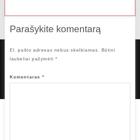
Parašykite komentarą
El. pašto adresas nebus skelbiamas.
Būtini
laukeliai pažymėti
*
VISOS TEISĖS SAUGOMOS
PROUDLY POWERED BY WORDPRESS
|
DEVELOP BY
Komentaras
*
AMPLE THEMES
.