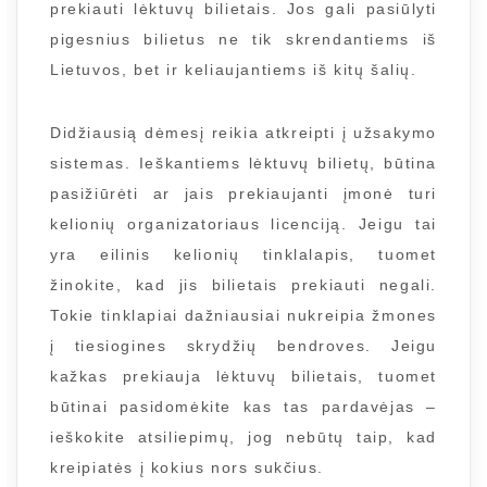
prekiauti lėktuvų bilietais. Jos gali pasiūlyti
pigesnius bilietus ne tik skrendantiems iš
Lietuvos, bet ir keliaujantiems iš kitų šalių.
Didžiausią dėmesį reikia atkreipti į užsakymo
sistemas. Ieškantiems lėktuvų bilietų, būtina
pasižiūrėti ar jais prekiaujanti įmonė turi
kelionių organizatoriaus licenciją. Jeigu tai
yra eilinis kelionių tinklalapis, tuomet
žinokite, kad jis bilietais prekiauti negali.
Tokie tinklapiai dažniausiai nukreipia žmones
į tiesiogines skrydžių bendroves. Jeigu
kažkas prekiauja lėktuvų bilietais, tuomet
būtinai pasidomėkite kas tas pardavėjas –
ieškokite atsiliepimų, jog nebūtų taip, kad
kreipiatės į kokius nors sukčius.