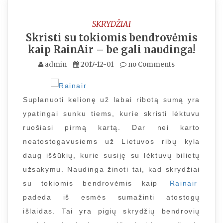
SKRYDŽIAI
Skristi su tokiomis bendrovėmis
kaip RainAir – be gali naudinga!
admin
2017-12-01
no Comments
Suplanuoti kelionę už labai ribotą sumą yra
ypatingai sunku tiems, kurie skristi lėktuvu
ruošiasi pirmą kartą. Dar nei karto
neatostogavusiems už Lietuvos ribų kyla
daug iššūkių, kurie susiję su lėktuvų bilietų
užsakymu. Naudinga žinoti tai, kad skrydžiai
su tokiomis bendrovėmis kaip
Rainair
padeda iš esmės sumažinti atostogų
išlaidas. Tai yra pigių skrydžių bendrovių