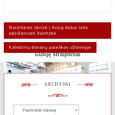
Navigacija
Norintiems skristi į Airiją dabar teks
tarp
apsišarvuoti kantrybe
įrašų
Kalėdinių dovanų paieškos užsienyje
Susiję straipsniai
ARCHYVAI
Archyvai