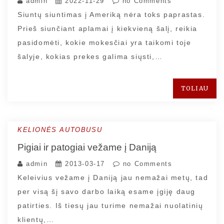
admin
2022-11-29
no Comments
Siuntų siuntimas į Ameriką nėra toks paprastas.
Prieš siunčiant aplamai į kiekvieną šalį, reikia
pasidomėti, kokie mokesčiai yra taikomi toje
šalyje, kokias prekes galima siųsti,…
TOLIAU
KELIONĖS AUTOBUSU
Pigiai ir patogiai vežame į Daniją
admin
2013-03-17
no Comments
Keleivius vežame į Daniją jau nemažai metų, tad
per visą šį savo darbo laiką esame įgiję daug
patirties. Iš tiesų jau turime nemažai nuolatinių
klientų,…