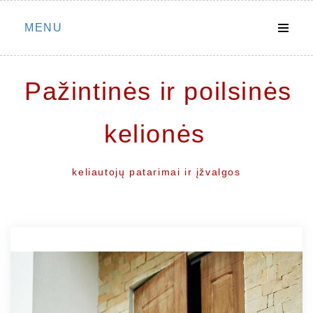
Skip
MENU
to
content
Pažintinės ir poilsinės
kelionės
keliautojų patarimai ir įžvalgos