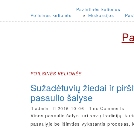
Skip
to
Pažintinės kelionės
content
Poilsinės kelionės
Ekskursijos
Pas
Pa
POILSINĖS KELIONĖS
Sužadėtuvių žiedai ir pirš
pasaulio šalyse
admin
2016-10-06
no Comments
Visos pasaulio šalys turi savų tradicijų, ku
pasaulyje be išimties vykstantis procesas,