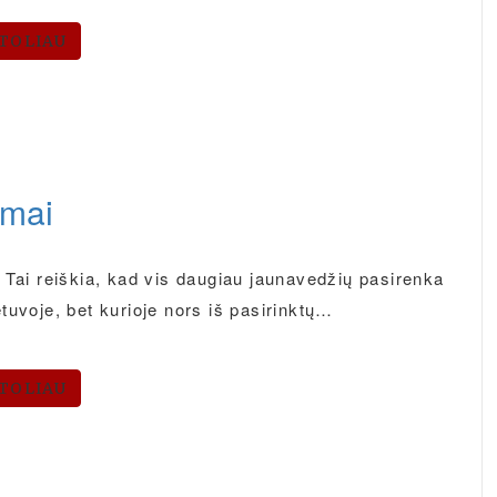
TOLIAU
umai
 Tai reiškia, kad vis daugiau jaunavedžių pasirenka
tuvoje, bet kurioje nors iš pasirinktų…
TOLIAU