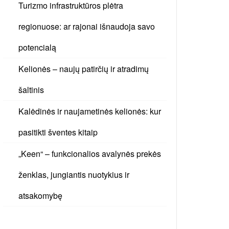
Turizmo infrastruktūros plėtra
regionuose: ar rajonai išnaudoja savo
potencialą
Kelionės – naujų patirčių ir atradimų
šaltinis
Kalėdinės ir naujametinės kelionės: kur
pasitikti šventes kitaip
„Keen“ – funkcionalios avalynės prekės
ženklas, jungiantis nuotykius ir
atsakomybę