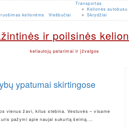
Transportas
Kelionės autobusu
iruošimas kelionėms
Viešbučiai
Skrydžiai
žintinės ir poilsinės kelio
keliautojų patarimai ir įžvalgos
lybų ypatumai skirtingose
rios vienus žavi, kitus stebina. Vestuvės – visame
 kuris pažymi apie naujai sukurtą šeimą.…