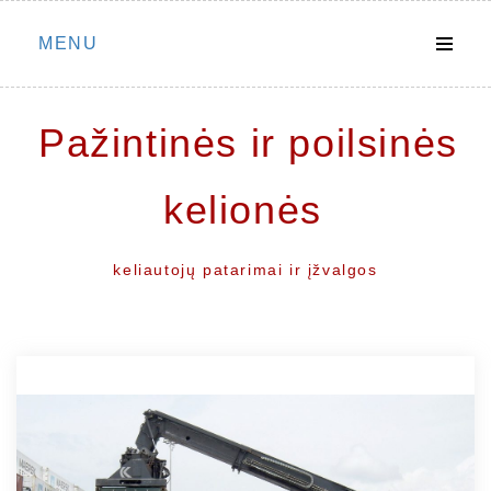
Skip
MENU
to
content
Pažintinės ir poilsinės
kelionės
keliautojų patarimai ir įžvalgos