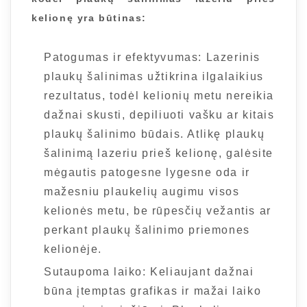
kelionę yra būtinas:
Patogumas ir efektyvumas: Lazerinis
plaukų šalinimas užtikrina ilgalaikius
rezultatus, todėl kelionių metu nereikia
dažnai skusti, depiliuoti vašku ar kitais
plaukų šalinimo būdais. Atlikę plaukų
šalinimą lazeriu prieš kelionę, galėsite
mėgautis patogesne lygesne oda ir
mažesniu plaukelių augimu visos
kelionės metu, be rūpesčių vežantis ar
perkant plaukų šalinimo priemones
kelionėje.
Sutaupoma laiko: Keliaujant dažnai
būna įtemptas grafikas ir mažai laiko