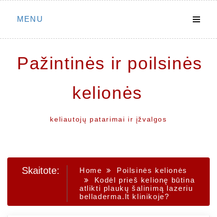
Skip
MENU
to
content
Pažintinės ir poilsinės
kelionės
keliautojų patarimai ir įžvalgos
Skaitote:
Home
Poilsinės kelionės
Kodėl prieš kelionę būtina
atlikti plaukų šalinimą lazeriu
belladerma.lt klinikoje?