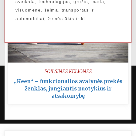
sveikata, technologijos, grožis, mada,
visuomenė, šeima, transportas ir
automobiliai, žemės ūkis ir kt.
POILSINĖS KELIONĖS
„Keen“ – funkcionalios avalynės prekės
VISOS TEISĖS SAUGOMOS
ženklas, jungiantis nuotykius ir
atsakomybę
PROUDLY POWERED BY WORDPRESS
|
DEVELOP BY
AMPLE THEMES
.