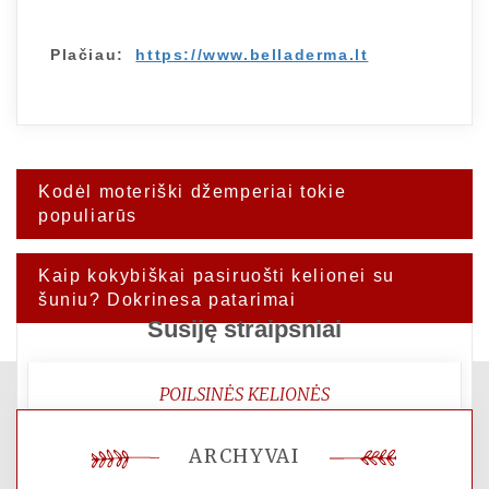
Plačiau:
https://www.belladerma.lt
Navigacija
Kodėl moteriški džemperiai tokie
tarp
populiarūs
įrašų
Kaip kokybiškai pasiruošti kelionei su
šuniu? Dokrinesa patarimai
Susiję straipsniai
POILSINĖS KELIONĖS
Kelionės – naujų patirčių ir atradimų
ARCHYVAI
šaltinis