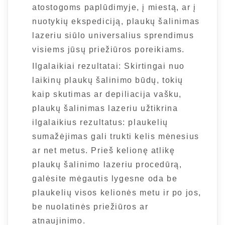
atostogoms paplūdimyje, į miestą, ar į
nuotykių ekspediciją, plaukų šalinimas
lazeriu siūlo universalius sprendimus
visiems jūsų priežiūros poreikiams.
Ilgalaikiai rezultatai: Skirtingai nuo
laikinų plaukų šalinimo būdų, tokių
kaip skutimas ar depiliacija vašku,
plaukų šalinimas lazeriu užtikrina
ilgalaikius rezultatus: plaukelių
sumažėjimas gali trukti kelis mėnesius
ar net metus. Prieš kelionę atlikę
plaukų šalinimo lazeriu procedūrą,
galėsite mėgautis lygesne oda be
plaukelių visos kelionės metu ir po jos,
be nuolatinės priežiūros ar
atnaujinimo.