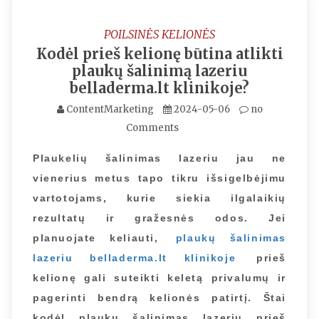
POILSINĖS KELIONĖS
Kodėl prieš kelionę būtina atlikti
plaukų šalinimą lazeriu
belladerma.lt klinikoje?
ContentMarketing
2024-05-06
no
Comments
Plaukelių šalinimas lazeriu jau ne
vienerius metus tapo tikru išsigelbėjimu
vartotojams, kurie siekia ilgalaikių
rezultatų ir gražesnės odos. Jei
planuojate keliauti,
plaukų šalinimas
lazeriu belladerma.lt klinikoje
prieš
kelionę gali suteikti keletą privalumų ir
pagerinti bendrą kelionės patirtį. Štai
kodėl plaukų šalinimas lazeriu prieš