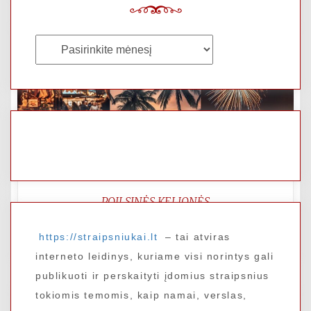
Archyvai
POILSINĖS KELIONĖS
Kalėdinės ir naujametinės kelionės: kur
https://straipsniukai.lt
– tai atviras
pasitikti šventes kitaip
interneto leidinys, kuriame visi norintys gali
publikuoti ir perskaityti įdomius straipsnius
tokiomis temomis, kaip namai, verslas,