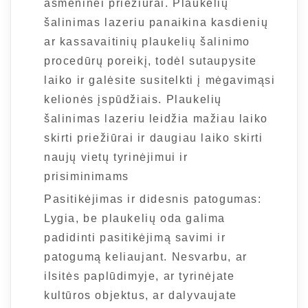
asmeninei priežiūrai. Plaukelių
šalinimas lazeriu panaikina kasdienių
ar kassavaitinių plaukelių šalinimo
procedūrų poreikį, todėl sutaupysite
laiko ir galėsite susitelkti į mėgavimąsi
kelionės įspūdžiais. Plaukelių
šalinimas lazeriu leidžia mažiau laiko
skirti priežiūrai ir daugiau laiko skirti
naujų vietų tyrinėjimui ir
prisiminimams
Pasitikėjimas ir didesnis patogumas:
Lygia, be plaukelių oda galima
padidinti pasitikėjimą savimi ir
patogumą keliaujant. Nesvarbu, ar
ilsitės paplūdimyje, ar tyrinėjate
kultūros objektus, ar dalyvaujate