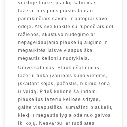
veikloje lauke, plaukų šalinimas
lazeriu leis jums jaustis labiau
pasitikinčiais savimi ir patogiai savo
odoje. Atsisveikinkite su rūpesčiais dėl
ražienos, skustuvo nudegimo ar
nepageidaujamo plaukelių augimo ir
mėgaukitės laisve visapusiškai
mėgautis kelionių nuotykiais.
Universalumas: Plaukų šalinimas
lazeriu tinka įvairioms kūno vietoms,
įskaitant kojas, pažastis, bikinio zoną
ir veidą. Prieš kelionę šalindami
plaukelius lazeriu keliose srityse,
galite visapusiškai sumažinti plaukelių
kiekį ir mėgautis lygia oda nuo galvos
iki kojų. Nesvarbu, ar ruošiatės