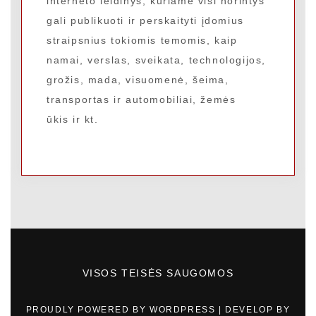
interneto leidinys, kuriame visi norintys
gali publikuoti ir perskaityti įdomius
straipsnius tokiomis temomis, kaip
namai, verslas, sveikata, technologijos,
grožis, mada, visuomenė, šeima,
transportas ir automobiliai, žemės
ūkis ir kt.
VISOS TEISĖS SAUGOMOS
PROUDLY POWERED BY WORDPRESS
|
DEVELOP BY