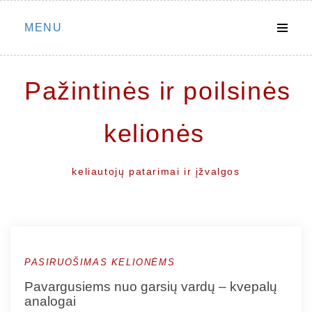
Skip
MENU
to
content
Pažintinės ir poilsinės
kelionės
keliautojų patarimai ir įžvalgos
PASIRUOŠIMAS KELIONĖMS
Pavargusiems nuo garsių vardų – kvepalų
analogai