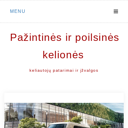
Skip
MENU
to
content
Pažintinės ir poilsinės
kelionės
keliautojų patarimai ir įžvalgos